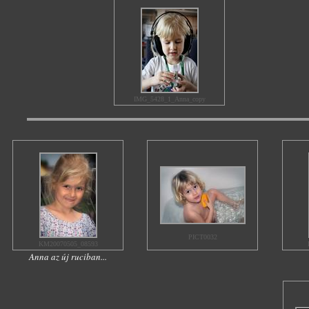
IMG_5428_1_Anna_copy
PICT0032
KM20070505_08593
Anna az új ruciban...