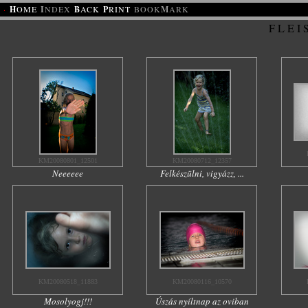
·
H
OME
I
NDEX
B
ACK
P
RINT
BOOK
M
ARK
F L E I
KM20080801_12501
KM20080712_12357
Neeeeee
Felkészülni, vigyázz, ...
KM20080518_11883
KM20080116_10570
Mosolyogj!!!
Úszás nyíltnap az oviban