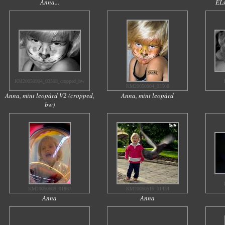
Anna...
ELs
KM20050904_03508_cropped_bw
KM20050904_03508
Anna, mint leopárd V2 (cropped,
Anna, mint leopárd
bw)
KM20050609_01867
KM20050515_01434
Anna
Anna