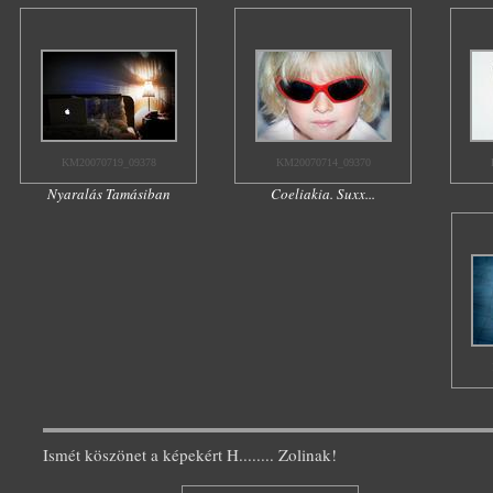
KM20070719_09378
KM20070714_09370
Nyaralás Tamásiban
Coeliakia. Suxx...
Ismét köszönet a képekért H........ Zolinak!