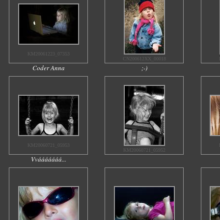
KM20061223_07353
CN200612XX_00018
Coder Anna
;-)
KM20060721_05953
KM20060721_05952
Vvááááááá...